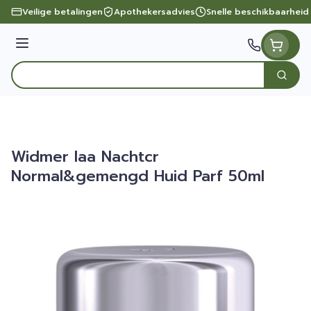
Ga naar de inhoud
Veilige betalingen
Apothekersadvies
Snelle beschikbaarheid
Menu
Zoek
Product, merk, categorie...
Widmer Iaa Nachtcr
Normal&gemengd Huid Parf 50ml