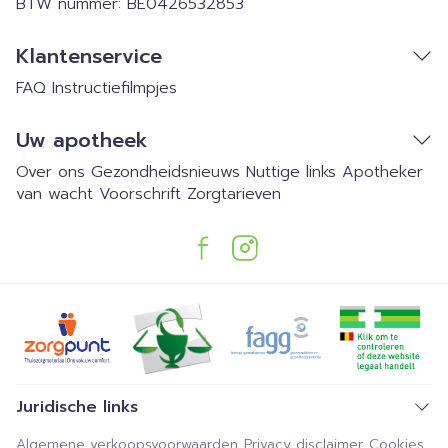
BTW nummer:
BE0426532853
Klantenservice
FAQ
Instructiefilmpjes
Uw apotheek
Over ons
Gezondheidsnieuws
Nuttige links
Apotheker
van wacht
Voorschrift
Zorgtarieven
Juridische links
Algemene verkoopsvoorwaarden
Privacy disclaimer
Cookies