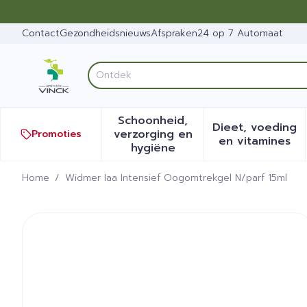
Ga naar de inhoud
Dia 1 van 1
Contact
Gezondheidsnieuws
Afspraken
24 op 7 Automaat
Op
Product, merk, categorie...
Schoonheid,
Dieet, voeding
verzorging en
Promoties
Toon submenu voor Schoonh
Toon sub
en vitamines
hygiëne
Home
/
Widmer Iaa Intensief Oogomtrekgel N/parf 15ml
Widmer Iaa Intensief Oogo