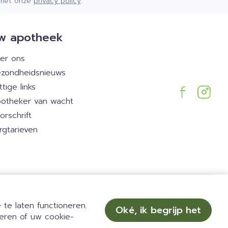
d met onze
privacy policy
.
w apotheek
er ons
zondheidsnieuws
ttige links
otheker van wacht
orschrift
rgtarieven
psvoorwaarden
Privacy disclaimer
Cookies
ODR-platform
te laten functioneren.
Oké, ik begrijp het
eren of uw cookie-