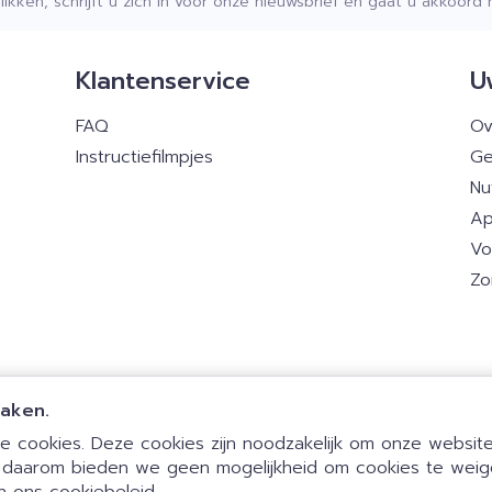
klikken, schrijft u zich in voor onze nieuwsbrief en gaat u akkoor
Klantenservice
U
FAQ
Ov
Instructiefilmpjes
Ge
Nu
Ap
Vo
Zo
maken.
Algemene verkoo
 cookies. Deze cookies zijn noodzakelijk om onze website 
 daarom bieden we geen mogelijkheid om cookies te weig