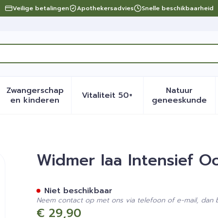
Veilige betalingen
Apothekersadvies
Snelle beschikbaarheid
Zwangerschap
Natuur
Vitaliteit 50+
eid, verzorging en hygiëne categorie
menu voor Dieet, voeding en vitamines categorie
Toon submenu voor Zwangerschap en kinder
Toon submenu voor Vitalite
Toon sub
en kinderen
geneeskunde
mtrekgel N/parf 15ml
Widmer Iaa Intensief O
Niet beschikbaar
Neem contact op met ons via telefoon of e-mail, dan
€ 29,90