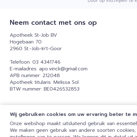
Door op inschrijven te 
Neem contact met ons op
Apotheek St-Job BV
Hogebaan 70
2960
St.-Job-In't-Goor
Telefoon:
03 4341746
E-mailadres:
apo.vinck@
gmail.com
APB nummer:
212048
Apotheek titularis:
Melissa Sol
BTW nummer:
BE0426532853
Wij gebruiken cookies om uw ervaring beter te 
Onze webshop maakt uitsluitend gebruik van essentiële
We maken geen gebruik van andere soorten cookies;