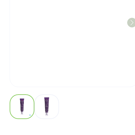
View larger image
View larger image