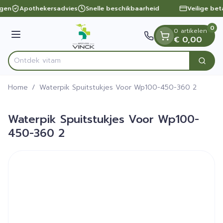
Dia 1 van 1
Ga naar de inhoud
ngen
Apothekersadvies
Snelle beschikbaarheid
Veilige bet
0
0 artikelen
Menu
€ 0,00
Ontde
Zoek
Product, merk, categorie...
Home
/
Waterpik Spuitstukjes Voor Wp100-450-360 2
Waterpik Spuitstukjes Voor Wp100-
450-360 2