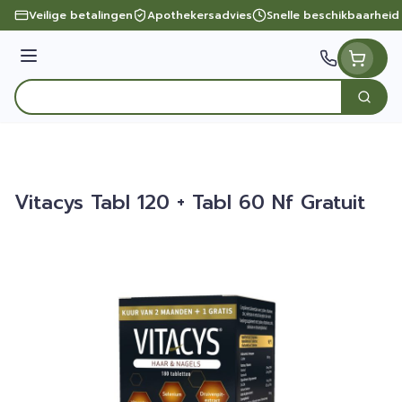
Ga naar de inhoud
Veilige betalingen
Apothekersadvies
Snelle beschikbaarheid
Menu
Zoek
Product, merk, categorie...
Vitacys Tabl 120 + Tabl 60 Nf Gratuit