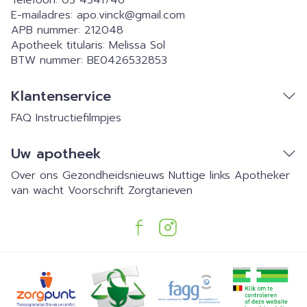
Telefoon:
03 4341746
E-mailadres:
apo.vinck@
gmail.com
APB nummer:
212048
Apotheek titularis:
Melissa Sol
BTW nummer:
BE0426532853
Klantenservice
FAQ
Instructiefilmpjes
Uw apotheek
Over ons
Gezondheidsnieuws
Nuttige links
Apotheker
van wacht
Voorschrift
Zorgtarieven