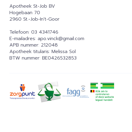
Apotheek St-Job BV
Hogebaan 70
2960
St.-Job-In't-Goor
Telefoon:
03 4341746
E-mailadres:
apo.vinck@
gmail.com
APB nummer:
212048
Apotheek titularis:
Melissa Sol
BTW nummer:
BE0426532853