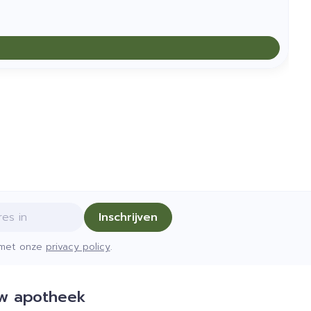
Inschrijven
d met onze
privacy policy
.
w apotheek