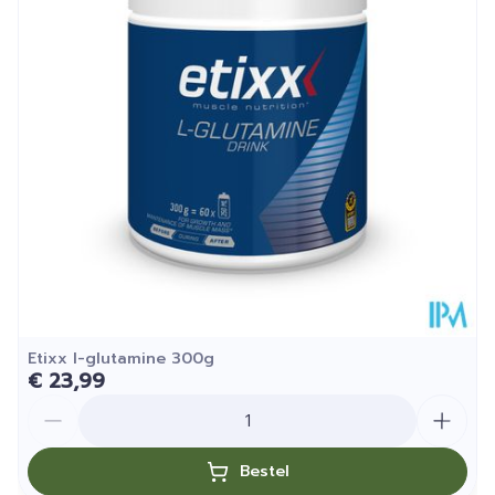
Hoeveelheid
120 gel
Verpakking
Kamertemperatuur (15°C -
Behoud
25°C)
Etixx l-glutamine 300g
€ 23,99
Aantal
Bestel