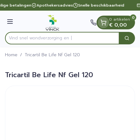
Dia 1 van 1
Ga naar de inhoud
ilige betalingen
Apothekersadvies
Snelle beschikbaarheid
0
0 artikelen
Menu
€ 0,00
Vind snel wondverzorg
Zoek
Product, merk, categorie...
Home
/
Tricartil Be Life Nf Gel 120
Tricartil Be Life Nf Gel 120