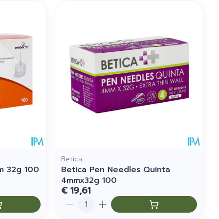
Betica
m 32g 100
Betica Pen Needles Quinta
4mmx32g 100
€ 19,61
Aantal