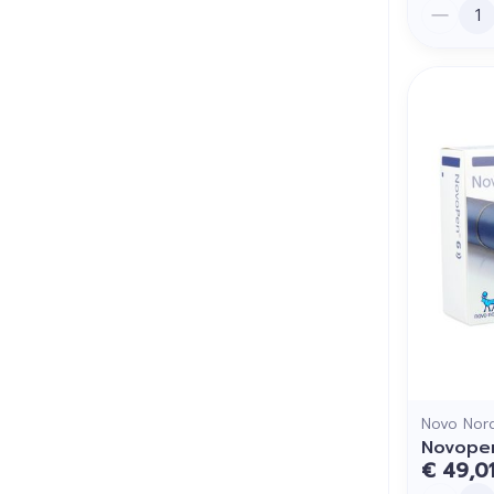
Aantal
Novo Nor
Novope
€ 49,0
Aantal