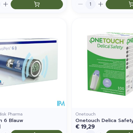
Aantal
disk Pharma
Onetouch
n 6 Blauw
Onetouch Delica Safet
1
€ 19,29
Aantal