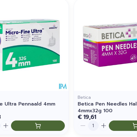
imale en maximale prijswaarden aan te passen.
Betica
ne Ultra Pennaald 4mm
Betica Pen Needles Ha
4mmx32g 100
8
€ 19,61
Aantal