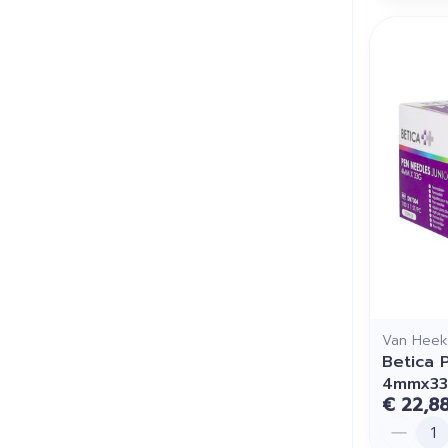
Van Heek
Betica 
4mmx33
€ 22,8
Aantal