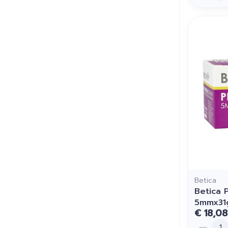
Betica
Betica 
5mmx31
€ 18,08
Aantal