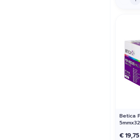
Betica 
5mmx32
€ 19,75