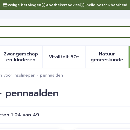
Veilige betalingen
Apothekersadvies
Snelle beschikbaarheid
Zwangerschap
Natuur
Vitaliteit 50+
eid, verzorging en hygiëne categorie
menu voor Dieet, voeding en vitamines categorie
Toon submenu voor Zwangerschap en kinder
Toon submenu voor Vitalite
Toon sub
en kinderen
geneeskunde
n voor insulinepen - pennaalden
 - pennaalden
cten
1
-
24
van
49