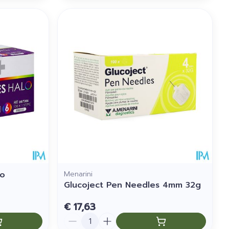
lo
Menarini
Glucoject Pen Needles 4mm 32g
€ 17,63
Aantal