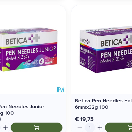
Betica Pen Needles Ha
Pen Needles Junior
6mmx32g 100
g 100
8
€ 19,75
Aantal