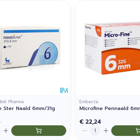
disk Pharma
Embecta
e Ster Naald 6mm/31g
Microfine Pennaald 6m
4
€ 22,24
Aantal