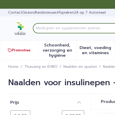
Ga naar de inhoud
Dia 1 van 1
Contact
Gezondheidsnieuws
Afspraken
24 op 7 Automaat
Product, merk, categorie...
Schoonheid,
Dieet, voeding
verzorging en
Promoties
Toon submenu voor Schoonh
Toon sub
en vitamines
hygiëne
Home
/
Thuiszorg en EHBO
/
Naalden en spuiten
/
Naalde
Naalden voor insulinepen
Doorgaan naar productlijst
Produ
Prijs
filter