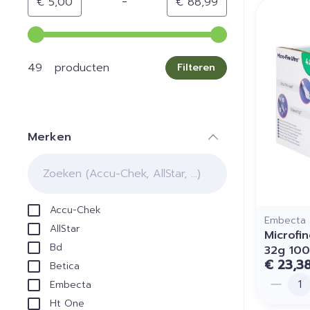
-
Minimumwaarde
Maximale waarde
€ 5,00
€ 88,99
Gebruik de pijltjestoetsen links en rechts om de min
49 producten
Filteren
Merken
filter
Accu-Chek
Embecta
AllStar
Microfi
Bd
32g 100
€ 23,3
Betica
Aantal
Embecta
Ht One