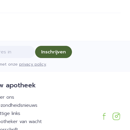
Inschrijven
d met onze
privacy policy
.
w apotheek
er ons
zondheidsnieuws
ttige links
otheker van wacht
orschrift