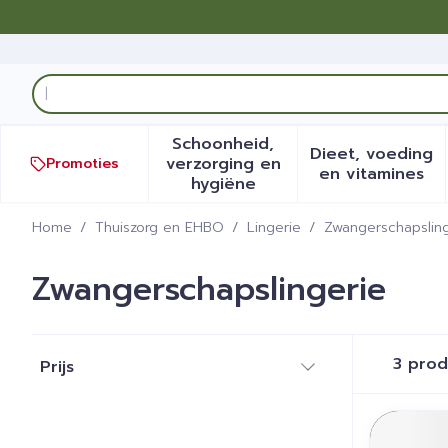
Ga naar de inhoud
Product, merk, categorie...
Schoonheid,
Dieet, voeding
verzorging en
Promoties
Toon submenu voor Schoonh
Toon sub
en vitamines
hygiëne
Home
/
Thuiszorg en EHBO
/
Lingerie
/
Zwangerschapsling
Zwangerschapslingerie
Doorgaan naar productlijst
3
prod
Prijs
filter