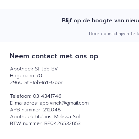
Blijf op de hoogte van nie
Door op inschrijven te 
Neem contact met ons op
Apotheek St-Job BV
Hogebaan 70
2960
St.-Job-In't-Goor
Telefoon:
03 4341746
E-mailadres:
apo.vinck@
gmail.com
APB nummer:
212048
Apotheek titularis:
Melissa Sol
BTW nummer:
BE0426532853