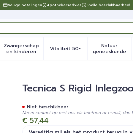
Veilige betalingen
Apothekersadvies
Snelle beschikbaarheid
Zwangerschap
Natuur
Vitaliteit 50+
eid, verzorging en hygiëne categorie
menu voor Dieet, voeding en vitamines categorie
Toon submenu voor Zwangerschap en kinder
Toon submenu voor Vitalite
Toon sub
en kinderen
geneeskunde
5 Xl
Tecnica S Rigid Inlegzoo
Niet beschikbaar
Neem contact op met ons via telefoon of e-mail, dan
€ 57,44
Verwittig mij als het product terug in 