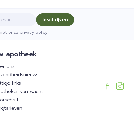
Inschrijven
d met onze
privacy policy
.
w apotheek
er ons
zondheidsnieuws
ttige links
otheker van wacht
orschrift
rgtarieven