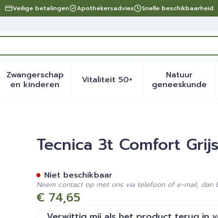
Veilige betalingen
Apothekersadvies
Snelle beschikbaarheid
Zwangerschap
Natuur
Vitaliteit 50+
eid, verzorging en hygiëne categorie
menu voor Dieet, voeding en vitamines categorie
Toon submenu voor Zwangerschap en kinder
Toon submenu voor Vitalite
Toon sub
en kinderen
geneeskunde
M 35 W Xl
Tecnica 3t Comfort Grij
Niet beschikbaar
Neem contact op met ons via telefoon of e-mail, dan
€ 74,65
Verwittig mij als het product terug in 