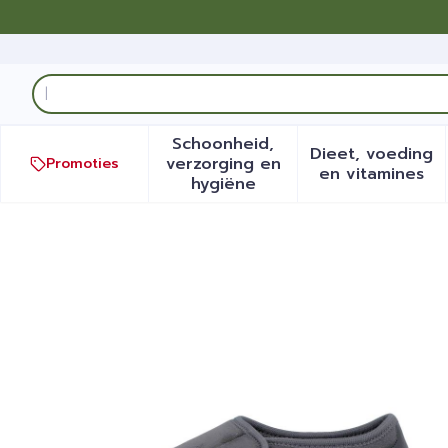
Ga naar de inhoud
Product, merk, categorie...
Schoonheid,
Dieet, voeding
verzorging en
Promoties
Toon submenu voor Schoonh
Toon sub
en vitamines
hygiëne
Tecnica 3t Comfort Grijs 