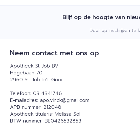
Blijf op de hoogte van nie
Door op inschrijven te 
Neem contact met ons op
Apotheek St-Job BV
Hogebaan 70
2960
St.-Job-In't-Goor
Telefoon:
03 4341746
E-mailadres:
apo.vinck@
gmail.com
APB nummer:
212048
Apotheek titularis:
Melissa Sol
BTW nummer:
BE0426532853