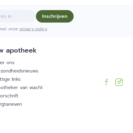
Inschrijven
d met onze
privacy policy
.
w apotheek
er ons
zondheidsnieuws
ttige links
otheker van wacht
orschrift
rgtarieven