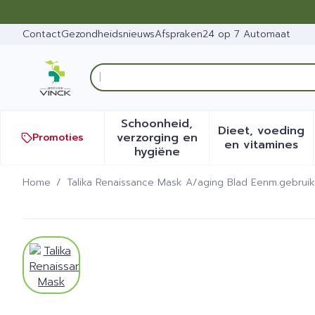
Ga naar de inhoud
Dia 1 van 1
Contact
Gezondheidsnieuws
Afspraken
24 op 7 Automaat
Ontd
Product, merk, categorie...
Schoonheid,
Dieet, voeding
verzorging en
Promoties
Toon submenu voor Schoonh
Toon sub
en vitamines
hygiëne
Home
/
Talika Renaissance Mask A/aging Blad Eenm.gebruik
Talika Renaissance Mask 
View larger image