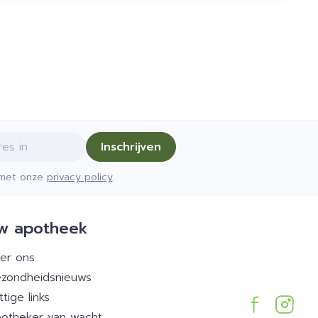
Inschrijven
d met onze
privacy policy
.
w apotheek
er ons
zondheidsnieuws
ttige links
otheker van wacht