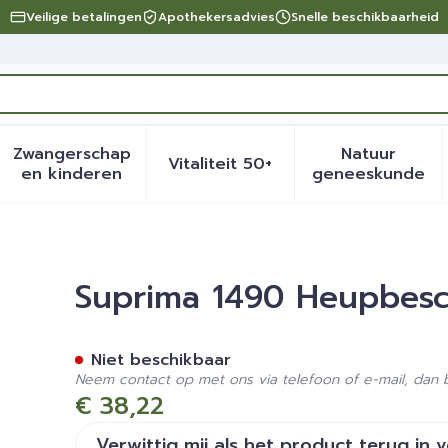
Veilige betalingen
Apothekersadvies
Snelle beschikbaarheid
Zwangerschap
Natuur
Vitaliteit 50+
eid, verzorging en hygiëne categorie
menu voor Dieet, voeding en vitamines categorie
Toon submenu voor Zwangerschap en kinder
Toon submenu voor Vitalite
Toon sub
en kinderen
geneeskunde
mer-slip Unisex Wit S
Suprima 1490 Heupbesch
Niet beschikbaar
Neem contact op met ons via telefoon of e-mail, dan
€ 38,22
Verwittig mij als het product terug in 