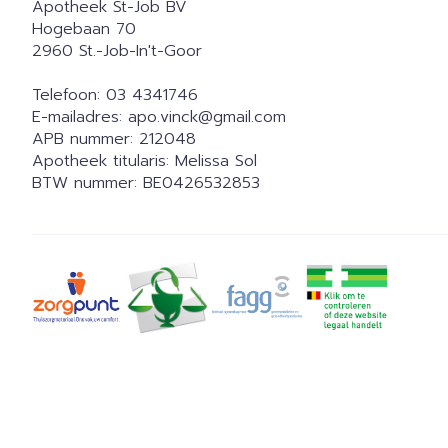
Apotheek St-Job BV
Hogebaan 70
2960
St.-Job-In't-Goor
Telefoon:
03 4341746
E-mailadres:
apo.vinck@
gmail.com
APB nummer:
212048
Apotheek titularis:
Melissa Sol
BTW nummer:
BE0426532853