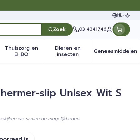
NL
Oversc
Talen
Zoek
03 4341746
Klant menu
Thuiszorg en
Dieren en
Geneesmiddelen
en categorie
it 50+ categorie
menu voor Natuur geneeskunde categorie
Toon submenu voor Thuiszorg en EHBO categ
Toon submenu voor Dieren 
Toon sub
EHBO
insecten
ermer-slip Unisex Wit S
 bekijken we samen de mogelijkheden.
voorraad is