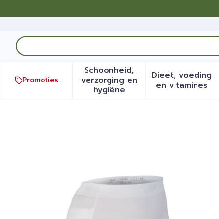
Ga naar de inhoud
Product, merk, categorie...
Schoonheid,
Dieet, voeding
verzorging en
Promoties
Toon submenu voor Schoonh
Toon sub
en vitamines
hygiëne
Suprima 1490 Heupbescher