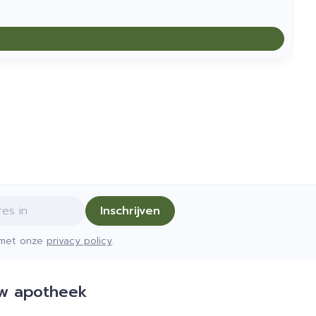
Inschrijven
d met onze
privacy policy
.
w apotheek