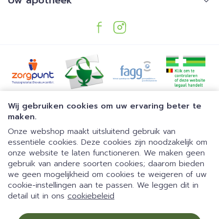
Uw apotheek
Juridische links
Wij gebruiken cookies om uw ervaring beter te
maken.
Onze webshop maakt uitsluitend gebruik van
essentiële cookies. Deze cookies zijn noodzakelijk om
onze website te laten functioneren. We maken geen
gebruik van andere soorten cookies; daarom bieden
we geen mogelijkheid om cookies te weigeren of uw
Dia 1 van 1
Gemakkelijk parkeren | 24/7
cookie-instellingen aan te passen. We leggen dit in
detail uit in ons
cookiebeleid
automaat | Doorlopend open