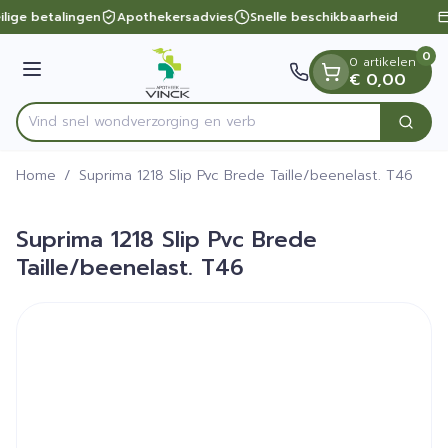
Dia 1 van 1
Ga naar de inhoud
ilige betalingen
Apothekersadvies
Snelle beschikbaarheid
0
0 artikelen
Menu
€ 0,00
Vind snel wondverzorging
Zoek
Product, merk, categorie...
Home
/
Suprima 1218 Slip Pvc Brede Taille/beenelast. T46
Suprima 1218 Slip Pvc Brede
Taille/beenelast. T46