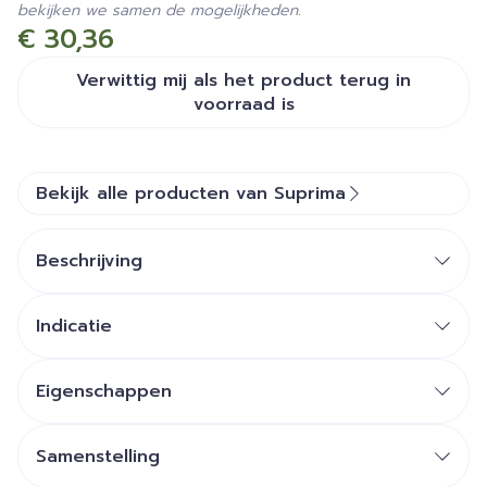
bekijken we samen de mogelijkheden.
€ 30,36
Verwittig mij als het product terug in
voorraad is
Bekijk alle producten van Suprima
Beschrijving
Indicatie
Eigenschappen
Zachte brede been- en tailleband
Ideaal als bescherming boven
Samenstelling
incontinentieverbanden