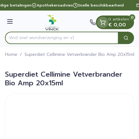
Dia 1 van 1
Ga naar de inhoud
ilige betalingen
Apothekersadvies
Snelle beschikbaarheid
0
0 artikelen
Menu
€ 0,00
Vind snel wondverzorg
Zoek
Product, merk, categorie...
Home
/
Superdiet Cellimine Vetverbrander Bio Amp 20x15ml
Superdiet Cellimine Vetverbrander
Bio Amp 20x15ml