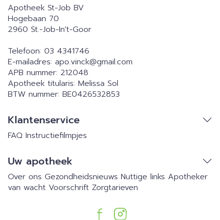
Apotheek St-Job BV
Hogebaan 70
2960
St.-Job-In't-Goor
Telefoon:
03 4341746
E-mailadres:
apo.vinck@
gmail.com
APB nummer:
212048
Apotheek titularis:
Melissa Sol
BTW nummer:
BE0426532853
Klantenservice
FAQ
Instructiefilmpjes
Uw apotheek
Over ons
Gezondheidsnieuws
Nuttige links
Apotheker
van wacht
Voorschrift
Zorgtarieven