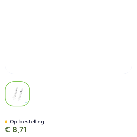
View larger image
Sonora Spuit Neussnuiter B
Op bestelling
€ 8,71