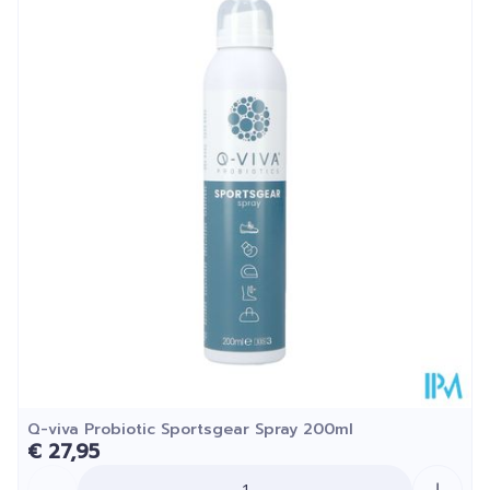
Lengte
123 mm
Diepte
20 mm
Kamertemperatuur (15°C -
Behoud
25°C)
Q-viva Probiotic Sportsgear Spray 200ml
€ 27,95
Aantal