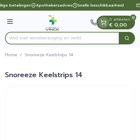
Dia 1 van 1
Ga naar de inhoud
lige betalingen
Apothekersadvies
Snelle beschikbaarheid
0
0 artikelen
Menu
€ 0,00
Vind snel wondverzorgin
Zoek
Product, merk, categorie...
Home
/
Snoreeze Keelstrips 14
Snoreeze Keelstrips 14