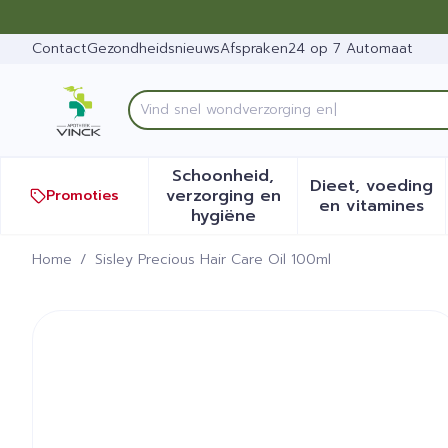
Ga naar de inhoud
Dia 1 van 1
Contact
Gezondheidsnieuws
Afspraken
24 op 7 Automaat
Vi
Product, merk, categorie...
Schoonheid,
Dieet, voeding
verzorging en
Promoties
Toon submenu voor Schoonh
Toon sub
en vitamines
hygiëne
Home
/
Sisley Precious Hair Care Oil 100ml
Sisley Precious Hair Care 