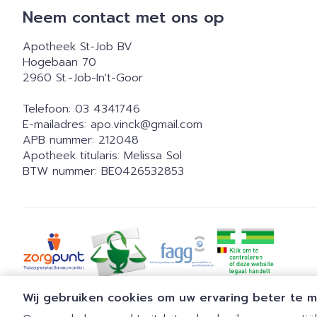
Neem contact met ons op
Apotheek St-Job BV
Hogebaan 70
2960
St.-Job-In't-Goor
Telefoon:
03 4341746
E-mailadres:
apo.vinck@
gmail.com
APB nummer:
212048
Apotheek titularis:
Melissa Sol
BTW nummer:
BE0426532853
Wij gebruiken cookies om uw ervaring beter te 