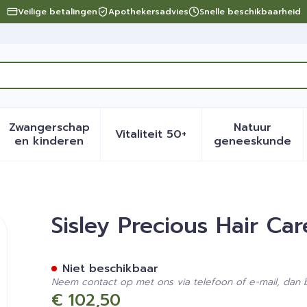
Veilige betalingen
Apothekersadvies
Snelle beschikbaarheid
Zwangerschap
Natuur
Vitaliteit 50+
eid, verzorging en hygiëne categorie
menu voor Dieet, voeding en vitamines categorie
Toon submenu voor Zwangerschap en kinder
Toon submenu voor Vitalite
Toon sub
en kinderen
geneeskunde
Oil 100ml
Sisley Precious Hair Car
Niet beschikbaar
Neem contact op met ons via telefoon of e-mail, dan
€ 102,50