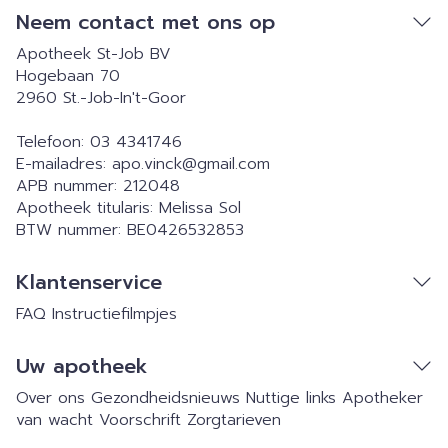
Neem contact met ons op
Apotheek St-Job BV
Hogebaan 70
2960
St.-Job-In't-Goor
Telefoon:
03 4341746
E-mailadres:
apo.vinck@
gmail.com
APB nummer:
212048
Apotheek titularis:
Melissa Sol
BTW nummer:
BE0426532853
Klantenservice
FAQ
Instructiefilmpjes
Uw apotheek
Over ons
Gezondheidsnieuws
Nuttige links
Apotheker
van wacht
Voorschrift
Zorgtarieven