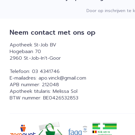
Door op inschrijven te 
Neem contact met ons op
Apotheek St-Job BV
Hogebaan 70
2960
St.-Job-In't-Goor
Telefoon:
03 4341746
E-mailadres:
apo.vinck@
gmail.com
APB nummer:
212048
Apotheek titularis:
Melissa Sol
BTW nummer:
BE0426532853