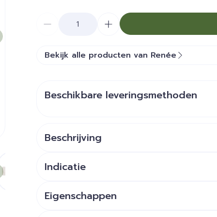
Aantal
Bekijk alle producten van Renée
Beschikbare leveringsmethoden
Beschrijving
Eigenwijs, fun, uniseks.
e
larger image
View larger image
Indicatie
Eigenschappen
100% gerecycleerde material