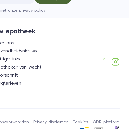
d met onze
privacy policy
.
w apotheek
er ons
zondheidsnieuws
ttige links
otheker van wacht
orschrift
rgtarieven
psvoorwaarden
Privacy disclaimer
Cookies
ODR-platform