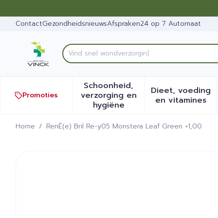
Ga naar de inhoud
Dia 1 van 1
Contact
Gezondheidsnieuws
Afspraken
24 op 7 Automaat
Product, merk, categorie...
Schoonheid,
Dieet, voeding
verzorging en
Promoties
Toon submenu voor Schoonh
Toon sub
en vitamines
hygiëne
Home
/
RenÉ(e) Bril Re-y05 Monstera Leaf Green +1,00
RenÉ(e) Bril Re-y05 Monst