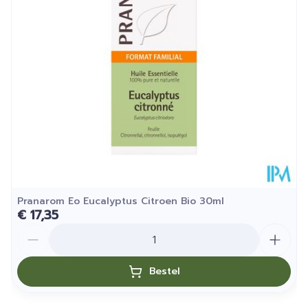
Hoeveelheid
10
Verpakking
Kamertemperatuur (15°C -
Behoud
25°C)
Pranarom Eo Eucalyptus Citroen Bio 30ml
€ 17,35
Aantal
Bestel