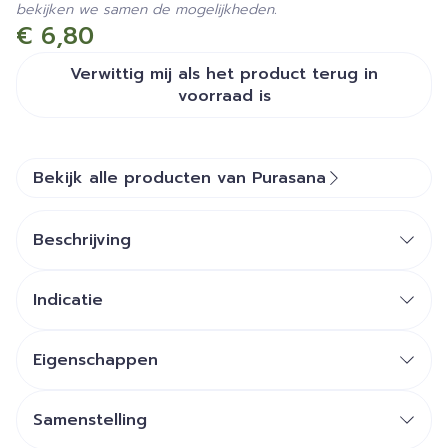
bekijken we samen de mogelijkheden.
€ 6,80
Verwittig mij als het product terug in
voorraad is
Bekijk alle producten van Purasana
Beschrijving
Indicatie
Helpt ontspannen -
Geef je innerlijke rust -
Bevordert de slaap
Eigenschappen
Van biologische herkomst
Samenstelling
Puur (onverdund) en natuurlijk
Pure essentiële olie van lavendel (Lavandula