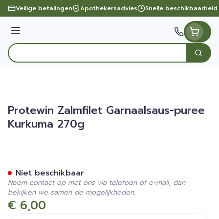
Ga naar de inhoud
Veilige betalingen
Apothekersadvies
Snelle beschikbaarheid
Menu
Zoek
Product, merk, categorie...
Protewin Zalmfilet Garnaalsaus-puree
Kurkuma 270g
Protewin Zalmfilet Garnaa
Niet beschikbaar
Neem contact op met ons via telefoon of e-mail, dan
bekijken we samen de mogelijkheden.
€ 6,00