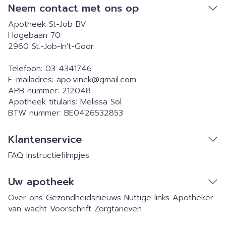
Neem contact met ons op
Apotheek St-Job BV
Hogebaan 70
2960
St.-Job-In't-Goor
Telefoon:
03 4341746
E-mailadres:
apo.vinck@
gmail.com
APB nummer:
212048
Apotheek titularis:
Melissa Sol
BTW nummer:
BE0426532853
Klantenservice
FAQ
Instructiefilmpjes
Uw apotheek
Over ons
Gezondheidsnieuws
Nuttige links
Apotheker
van wacht
Voorschrift
Zorgtarieven