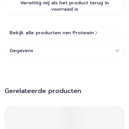
Verwittig mij als het product terug in
voorraad is
Bekijk alle producten van Protewin
Gegevens
Gerelateerde producten
Navigeren door de elementen van de carrousel is mogelij
Druk om carrousel over te slaan
Druk op om naar carrouselnavigatie te gaan