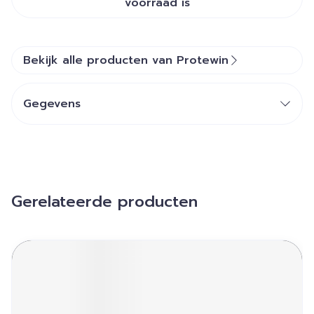
voorraad is
Bekijk alle producten van Protewin
Gegevens
Gerelateerde producten
Navigeren door de elementen van de carrousel is mogelij
Druk om carrousel over te slaan
Druk op om naar carrouselnavigatie te gaan