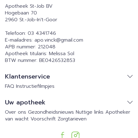
Apotheek St-Job BV
Hogebaan 70
2960
St.-Job-In't-Goor
Telefoon:
03 4341746
E-mailadres:
apo.vinck@
gmail.com
APB nummer:
212048
Apotheek titularis:
Melissa Sol
BTW nummer:
BE0426532853
Klantenservice
FAQ
Instructiefilmpjes
Uw apotheek
Over ons
Gezondheidsnieuws
Nuttige links
Apotheker
van wacht
Voorschrift
Zorgtarieven