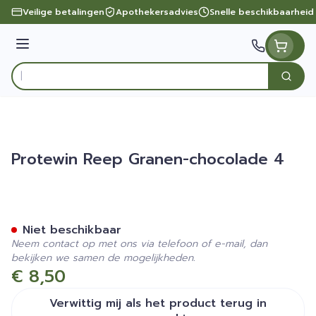
Ga naar de inhoud
Veilige betalingen
Apothekersadvies
Snelle beschikbaarheid
Menu
Zoek
Product, merk, categorie...
Protewin Reep Granen-chocolade 4
Protewin Reep Granen-cho
Niet beschikbaar
Neem contact op met ons via telefoon of e-mail, dan
bekijken we samen de mogelijkheden.
€ 8,50
Verwittig mij als het product terug in