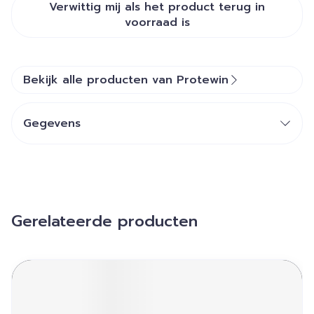
Verwittig mij als het product terug in
voorraad is
Bekijk alle producten van Protewin
Gegevens
Gerelateerde producten
Navigeren door de elementen van de carrousel is mogelij
Druk om carrousel over te slaan
Druk op om naar carrouselnavigatie te gaan