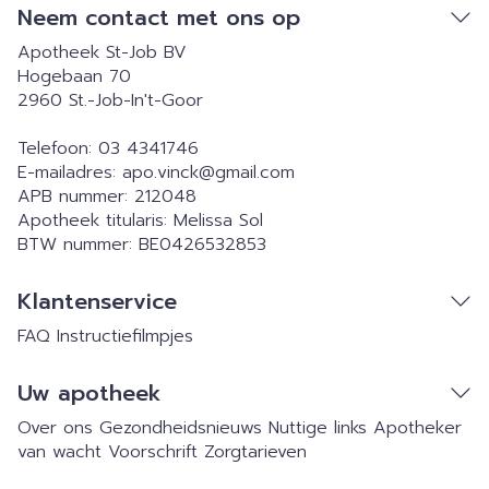
Neem contact met ons op
Apotheek St-Job BV
Hogebaan 70
2960
St.-Job-In't-Goor
Telefoon:
03 4341746
E-mailadres:
apo.vinck@
gmail.com
APB nummer:
212048
Apotheek titularis:
Melissa Sol
BTW nummer:
BE0426532853
Klantenservice
FAQ
Instructiefilmpjes
Uw apotheek
Over ons
Gezondheidsnieuws
Nuttige links
Apotheker
van wacht
Voorschrift
Zorgtarieven