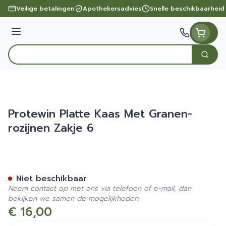
Ga naar de inhoud
Veilige betalingen
Apothekersadvies
Snelle beschikbaarheid
Menu
Zoek
Product, merk, categorie...
Protewin Platte Kaas Met Granen-
rozijnen Zakje 6
Protewin Platte Kaas Met G
Niet beschikbaar
Neem contact op met ons via telefoon of e-mail, dan
bekijken we samen de mogelijkheden.
€ 16,00