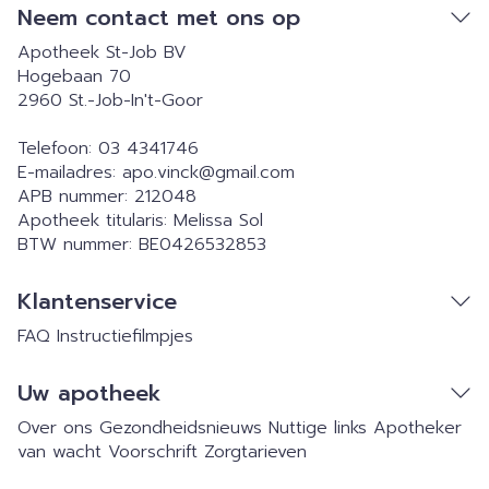
Neem contact met ons op
Apotheek St-Job BV
Hogebaan 70
2960
St.-Job-In't-Goor
Telefoon:
03 4341746
E-mailadres:
apo.vinck@
gmail.com
APB nummer:
212048
Apotheek titularis:
Melissa Sol
BTW nummer:
BE0426532853
Klantenservice
FAQ
Instructiefilmpjes
Uw apotheek
Over ons
Gezondheidsnieuws
Nuttige links
Apotheker
van wacht
Voorschrift
Zorgtarieven