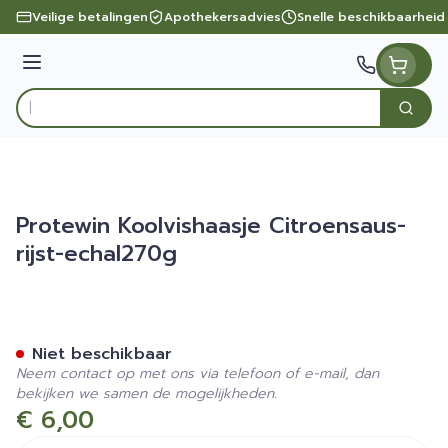
Ga naar de inhoud
Veilige betalingen
Apothekersadvies
Snelle beschikbaarheid
Menu
Zoek
Product, merk, categorie...
Protewin Koolvishaasje Citroensaus-
rijst-echal270g
Protewin Koolvishaasje Citr
Niet beschikbaar
Neem contact op met ons via telefoon of e-mail, dan
bekijken we samen de mogelijkheden.
€ 6,00