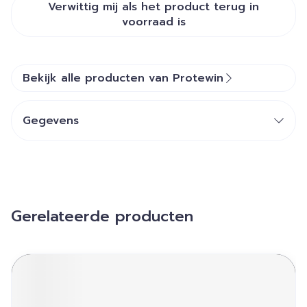
Verwittig mij als het product terug in
voorraad is
Bekijk alle producten van Protewin
Gegevens
Gerelateerde producten
Navigeren door de elementen van de carrousel is mogelij
Druk om carrousel over te slaan
Druk op om naar carrouselnavigatie te gaan