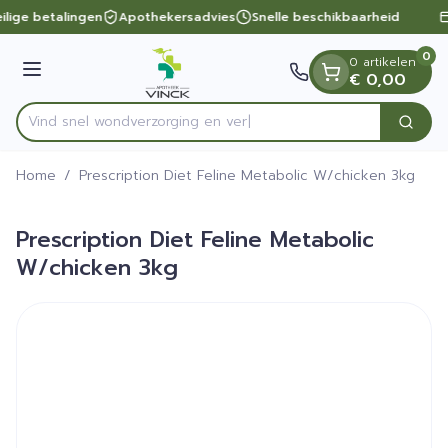
Dia 1 van 1
Ga naar de inhoud
ilige betalingen
Apothekersadvies
Snelle beschikbaarheid
0
0 artikelen
Menu
€ 0,00
Vind snel wondverzorgin
Zoek
Product, merk, categorie...
Home
/
Prescription Diet Feline Metabolic W/chicken 3kg
Prescription Diet Feline Metabolic
W/chicken 3kg