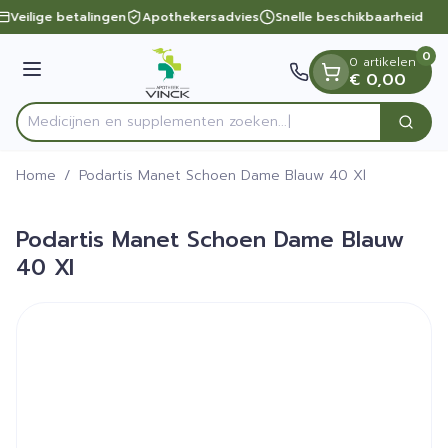
Dia 1 van 1
Ga naar de inhoud
Veilige betalingen
Apothekersadvies
Snelle beschikbaarheid
0
0 artikelen
Menu
€ 0,00
Medicijnen en supplementen zoeken...
Zoek
Product, merk, categorie...
Home
/
Podartis Manet Schoen Dame Blauw 40 Xl
Podartis Manet Schoen Dame Blauw
40 Xl