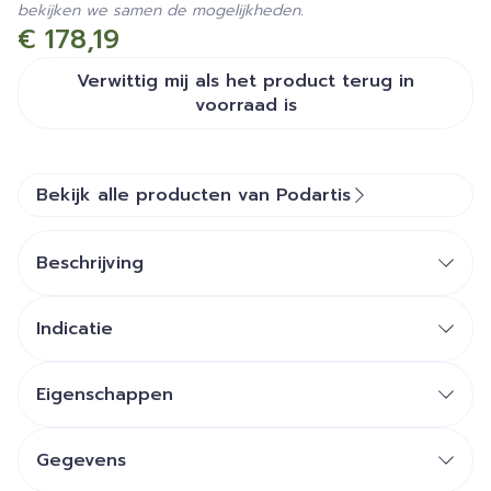
bekijken we samen de mogelijkheden.
€ 178,19
Verwittig mij als het product terug in
voorraad is
Bekijk alle producten van Podartis
Beschrijving
Indicatie
Eigenschappen
Een aangepast weefsel:
Auto modellerend
weefsel of met
warmte
Gegevens
modelleerbaar
weefsel: Zowel Flex-pell® als