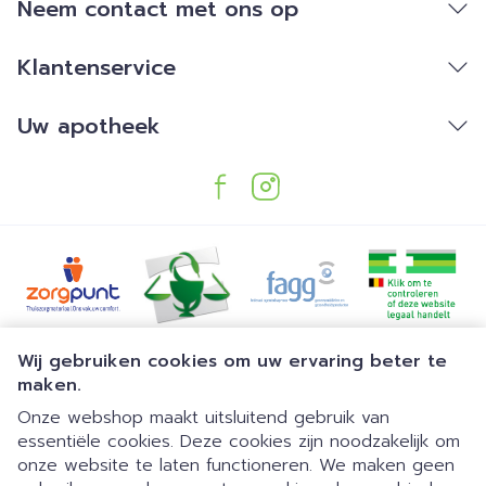
Neem contact met ons op
Grote stap stabiliteit:
Een brede stabiliserende
antislip buitenzool en een versterkte hiel zorgen
Klantenservice
voor extra stabiliteit
Super comfortabele inlegzolen
: De
Uw apotheek
uitneembare inlegzolen kunnen worden
aangepast of vervangen door maatwerk
Superlicht
Juridische links
Wij gebruiken cookies om uw ervaring beter te
maken.
Onze webshop maakt uitsluitend gebruik van
essentiële cookies. Deze cookies zijn noodzakelijk om
onze website te laten functioneren. We maken geen