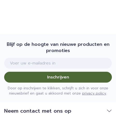
Organisaties
Bota
Merken
Podartis
Breedte
363 mm
Blijf op de hoogte van nieuwe producten en
promoties
Lengte
102 mm
E-mail adres
Diepte
41 mm
Inschrijven
Kamertemperatuur (15°C -
Behoud
25°C)
Door op inschrijven te klikken, schrijft u zich in voor onze
nieuwsbrief en gaat u akkoord met onze
privacy policy
.
Neem contact met ons op