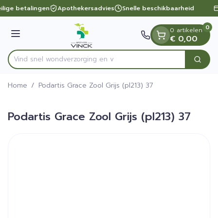
Dia 1 van 1
Ga naar de inhoud
ilige betalingen
Apothekersadvies
Snelle beschikbaarheid
0
0 artikelen
Menu
€ 0,00
Vind snel wondverzorging
Zoek
Product, merk, categorie...
Home
/
Podartis Grace Zool Grijs (pl213) 37
Podartis Grace Zool Grijs (pl213) 37