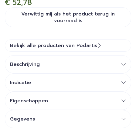
€ 52,78
Verwittig mij als het product terug in
voorraad is
Bekijk alle producten van Podartis
Beschrijving
Indicatie
binnenzool voor sandalen en slippers met naden
Eigenschappen
Rekbare Diapod®-bekleding.
Beschermende tussenlaag in Poroair.
Gegevens
Stabiliserende schelp.
CNK
4236402
Aanbevolen voor sandalen en slippers met naden.