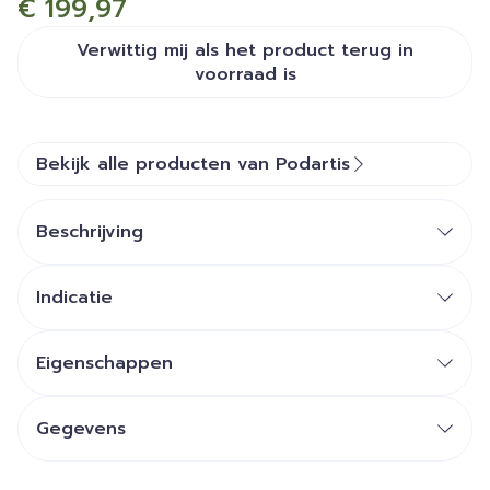
€ 199,97
Verwittig mij als het product terug in
voorraad is
Bekijk alle producten van Podartis
Beschrijving
Indicatie
Eigenschappen
Een aangepast weefsel:
Auto modellerend
weefsel of met
warmte
Gegevens
modelleerbaar
weefsel: Zowel Flex-pell® als
CNK
2367225
Setaform® passen zich aan de voetdeformaties