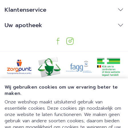
antislip buitenzool en een versterkte hiel zorgen
Klantenservice
voor extra stabiliteit
Super comfortabele inlegzolen
: De
Uw apotheek
uitneembare inlegzolen kunnen worden
aangepast of vervangen door maatwerk
Superlicht
Juridische links
Wij gebruiken cookies om uw ervaring beter te
maken.
Onze webshop maakt uitsluitend gebruik van
essentiële cookies. Deze cookies zijn noodzakelijk om
onze website te laten functioneren. We maken geen
gebruik van andere soorten cookies; daarom bieden
we geen mogelijkheid om cookies te weigeren of uw