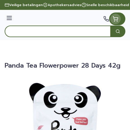
Ga naar de inhoud
Veilige betalingen
Apothekersadvies
Snelle beschikbaarheid
Menu
Zoek
Product, merk, categorie...
Panda Tea Flowerpower 28 Days 42g