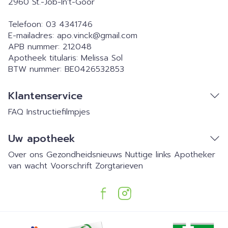
2960
St.-Job-In't-Goor
Telefoon:
03 4341746
E-mailadres:
apo.vinck@
gmail.com
APB nummer:
212048
Apotheek titularis:
Melissa Sol
BTW nummer:
BE0426532853
Klantenservice
FAQ
Instructiefilmpjes
Uw apotheek
Over ons
Gezondheidsnieuws
Nuttige links
Apotheker
van wacht
Voorschrift
Zorgtarieven