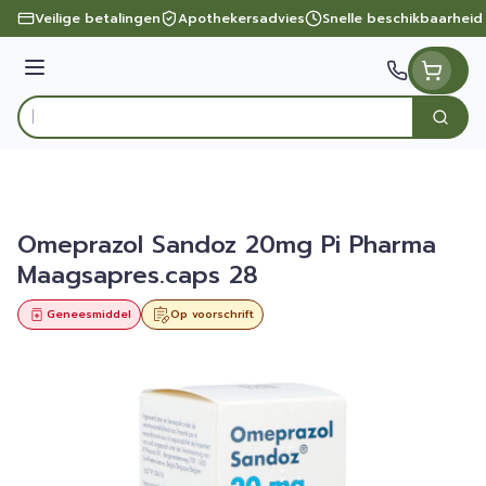
Ga naar de inhoud
Veilige betalingen
Apothekersadvies
Snelle beschikbaarheid
Menu
Zoek
Product, merk, categorie...
Omeprazol Sandoz 20mg Pi Pharma
Maagsapres.caps 28
Geneesmiddel
Op voorschrift