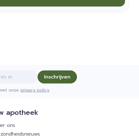
Inschrijven
d met onze
privacy policy
.
w apotheek
er ons
zondheidsnieuws