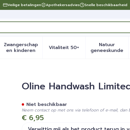
Veilige betalingen
Apothekersadvies
Snelle beschikbaarheid
Zwangerschap
Natuur
Vitaliteit 50+
eid, verzorging en hygiëne categorie
menu voor Dieet, voeding en vitamines categorie
Toon submenu voor Zwangerschap en kinder
Toon submenu voor Vitalite
Toon sub
en kinderen
geneeskunde
d 2014 Fl 300ml
Oline Handwash Limited
Niet beschikbaar
Neem contact op met ons via telefoon of e-mail, dan
€ 6,95
Verwittig mij als het product terug in 