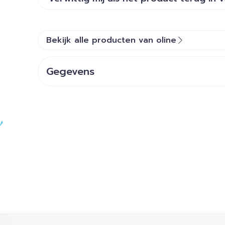
Bekijk alle producten van oline
Gegevens
ijk met de tabtoets. Je kunt de carrousel overslaan of dir