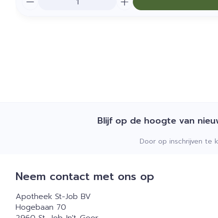
Blijf op de hoogte van nie
Door op inschrijven te 
Neem contact met ons op
Apotheek St-Job BV
Hogebaan 70
2960
St.-Job-In't-Goor