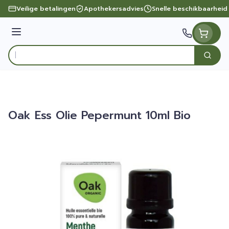
Ga naar de inhoud
Veilige betalingen
Apothekersadvies
Snelle beschikbaarheid
Menu
Zoek
Product, merk, categorie...
Oak Ess Olie Pepermunt 10ml Bio