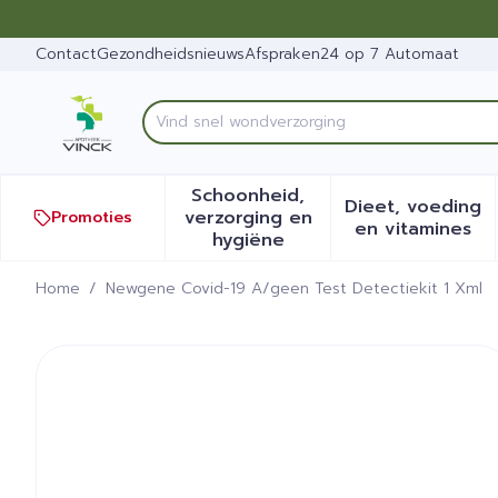
Ga naar de inhoud
Dia 1 van 1
Contact
Gezondheidsnieuws
Afspraken
24 op 7 Automaat
Product, merk, categorie...
Schoonheid,
Dieet, voeding
verzorging en
Promoties
Toon submenu voor Schoonh
Toon sub
en vitamines
hygiëne
Home
/
Newgene Covid-19 A/geen Test Detectiekit 1 Xml
Newgene Covid-19 A/geen 