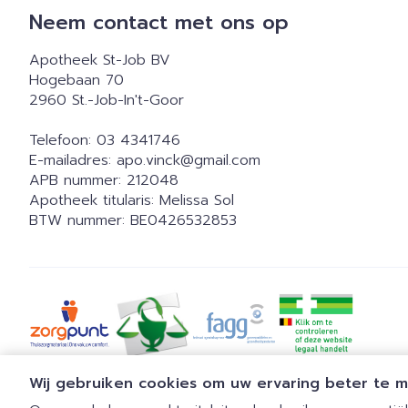
Neem contact met ons op
Apotheek St-Job BV
Hogebaan 70
2960
St.-Job-In't-Goor
Telefoon:
03 4341746
E-mailadres:
apo.vinck@
gmail.com
APB nummer:
212048
Apotheek titularis:
Melissa Sol
BTW nummer:
BE0426532853
Wij gebruiken cookies om uw ervaring beter te 