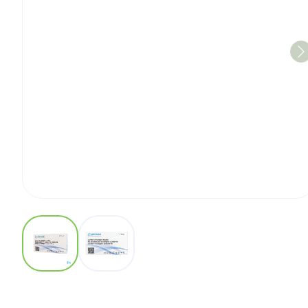
View larger image
View larger image