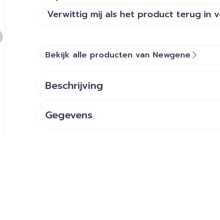
Verwittig mij als het product terug in 
Bekijk alle producten van Newgene
Beschrijving
Gegevens
CNK
4485850
Organisaties
XML-MED
Merken
Newgene