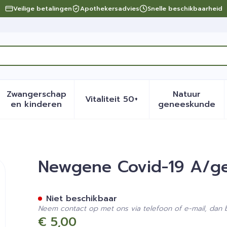
Veilige betalingen
Apothekersadvies
Snelle beschikbaarheid
Zwangerschap
Natuur
Vitaliteit 50+
eid, verzorging en hygiëne categorie
menu voor Dieet, voeding en vitamines categorie
Toon submenu voor Zwangerschap en kinder
Toon submenu voor Vitalite
Toon sub
en kinderen
geneeskunde
Test Detectiekit 1 Xml
Newgene Covid-19 A/gee
Niet beschikbaar
Neem contact op met ons via telefoon of e-mail, dan
€ 5,00