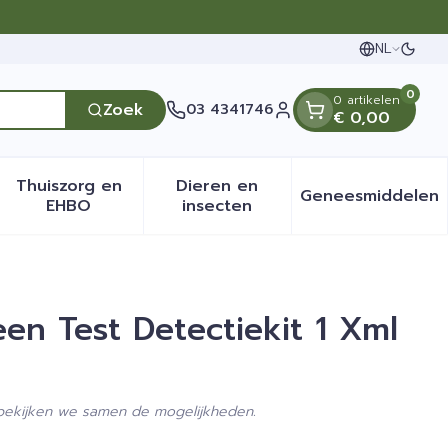
NL
Overs
Talen
0
0 artikelen
Zoek
03 4341746
€ 0,00
Klant menu
Thuiszorg en
Dieren en
Geneesmiddelen
en categorie
it 50+ categorie
menu voor Natuur geneeskunde categorie
Toon submenu voor Thuiszorg en EHBO categ
Toon submenu voor Dieren 
Toon sub
EHBO
insecten
n Test Detectiekit 1 Xml
 bekijken we samen de mogelijkheden.