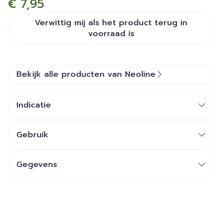
€ 7,95
Verwittig mij als het product terug in
voorraad is
Bekijk alle producten van Neoline
Indicatie
reinigt grondig maar zacht
de provitamines B5 en de milde ingrediënten
Gebruik
houden het haar in optimale conditie
geschikt voor elk haartype
Gegevens
CNK
2447068
Organisaties
DB Healthcare