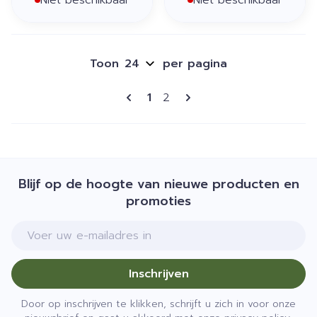
Niet beschikbaar
Niet beschikbaar
Toon
per pagina
Pagina's
U lees momenteel pagina
Pagina
1
2
Blijf op de hoogte van nieuwe producten en
promoties
E-mail adres
Inschrijven
Door op inschrijven te klikken, schrijft u zich in voor onze