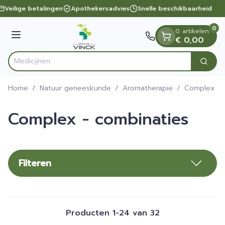
Dia 1 van 1
Ga naar de inhoud
Veilige betalingen
Apothekersadvies
Snelle beschikbaarheid
0
0 artikelen
Menu
€ 0,00
Zoek
Product, merk, categorie...
Home
/
Natuur geneeskunde
/
Aromatherapie
/
Complex - 
Complex - combinaties
Filteren
Producten
1
-
24
van
32