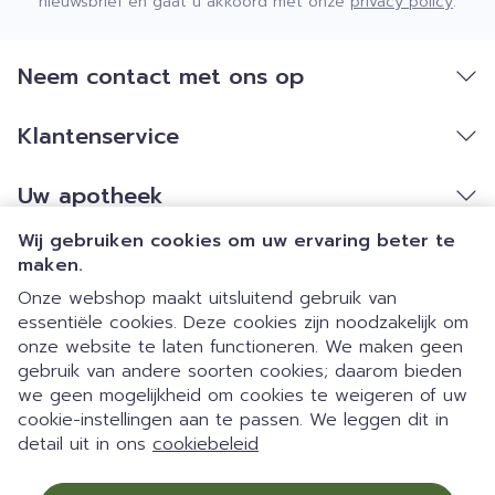
nieuwsbrief en gaat u akkoord met onze
privacy policy
.
Neem contact met ons op
Klantenservice
Uw apotheek
Wij gebruiken cookies om uw ervaring beter te
maken.
Onze webshop maakt uitsluitend gebruik van
essentiële cookies. Deze cookies zijn noodzakelijk om
onze website te laten functioneren. We maken geen
gebruik van andere soorten cookies; daarom bieden
we geen mogelijkheid om cookies te weigeren of uw
Dia 1 van 1
Gemakkelijk parkeren | 24/7
cookie-instellingen aan te passen. We leggen dit in
Juridische links
detail uit in ons
cookiebeleid
automaat | Doorlopend open