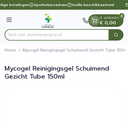
Dia 1 van 1
Ga naar de inhoud
ilige betalingen
Apothekersadvies
Snelle beschikbaarheid
0
0 artikelen
Menu
€ 0,00
Vind snel wondverz
Zoek
Product, merk, categorie...
Home
/
Mycogel Reinigingsgel Schuimend Gezicht Tube 150ml
Mycogel Reinigingsgel Schuimend
Gezicht Tube 150ml