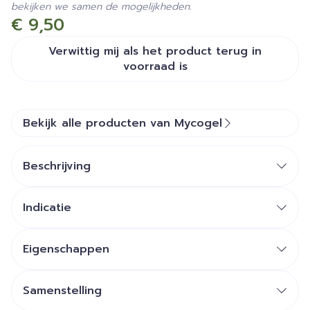
bekijken we samen de mogelijkheden.
€ 9,50
Verwittig mij als het product terug in
voorraad is
Bekijk alle producten van Mycogel
Beschrijving
Indicatie
Eigenschappen
Samenstelling
Kalmerend, verlicht gevoelens van ongemak
SAMENSTELLING: