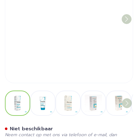
View larger image
View larger image
View larger image
View larger image
View la
Mycogel Reinigingsgel Sch
Niet beschikbaar
Neem contact op met ons via telefoon of e-mail, dan