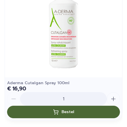
Diepte
58 mm
Hoeveelheid
150
Verpakking
Kamertemperatuur (15°C -
Behoud
25°C)
Aderma Cutalgan Spray 100ml
€ 16,90
Aantal
Bestel