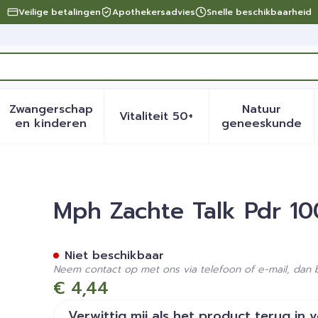
Veilige betalingen
Apothekersadvies
Snelle beschikbaarheid
Zwangerschap
Natuur
Vitaliteit 50+
eid, verzorging en hygiëne categorie
menu voor Dieet, voeding en vitamines categorie
Toon submenu voor Zwangerschap en kinder
Toon submenu voor Vitalite
Toon sub
en kinderen
geneeskunde
Mph Zachte Talk Pdr 1
Niet beschikbaar
Neem contact op met ons via telefoon of e-mail, dan
€ 4,44
Verwittig mij als het product terug in 