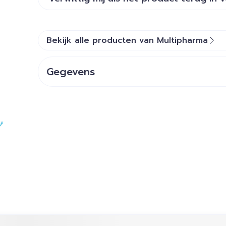
Bekijk alle producten van Multipharma
Gegevens
ijk met de tabtoets. Je kunt de carrousel overslaan of dir