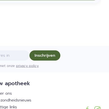
Inschrijven
d met onze
privacy policy
.
w apotheek
er ons
zondheidsnieuws
ttige links