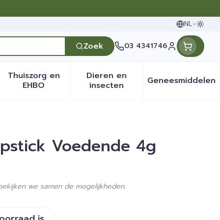
NL
Oversc
Talen
Zoek
03 4341746
Klant menu
Thuiszorg en
Dieren en
Geneesmiddelen
en categorie
it 50+ categorie
menu voor Natuur geneeskunde categorie
Toon submenu voor Thuiszorg en EHBO categ
Toon submenu voor Dieren 
Toon sub
EHBO
insecten
pstick Voedende 4g
 bekijken we samen de mogelijkheden.
voorraad is