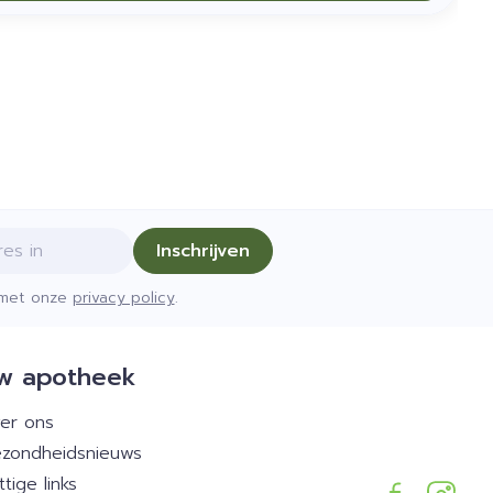
Inschrijven
d met onze
privacy policy
.
w apotheek
er ons
zondheidsnieuws
ttige links