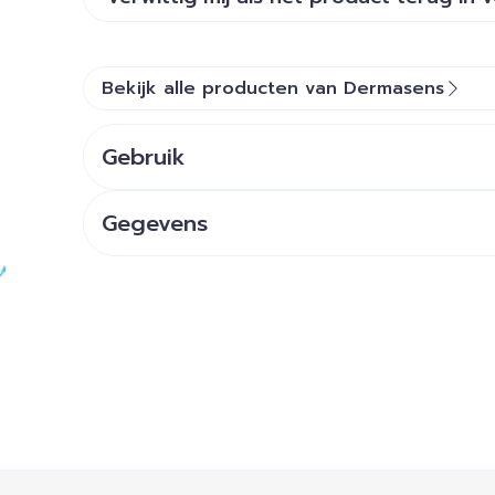
Bekijk alle producten van Dermasens
Gebruik
Gegevens
ijk met de tabtoets. Je kunt de carrousel overslaan of dir