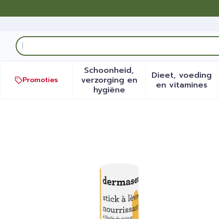
Ga naar de inhoud
Product, merk, categorie...
Schoonheid,
Dieet, voeding
verzorging en
Promoties
Toon submenu voor Schoonh
Toon sub
en vitamines
hygiëne
Marque V Dermasens Lips