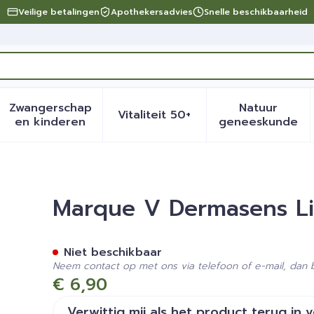
Veilige betalingen
Apothekersadvies
Snelle beschikbaarheid
Zwangerschap
Natuur
Vitaliteit 50+
eid, verzorging en hygiëne categorie
menu voor Dieet, voeding en vitamines categorie
Toon submenu voor Zwangerschap en kinder
Toon submenu voor Vitalite
Toon sub
en kinderen
geneeskunde
tick Voedende 4g
Marque V Dermasens Li
Niet beschikbaar
Neem contact op met ons via telefoon of e-mail, dan
€ 6,90
Verwittig mij als het product terug in 