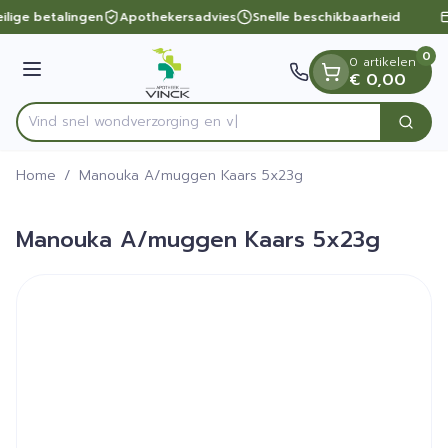
Dia 1 van 1
Ga naar de inhoud
ilige betalingen
Apothekersadvies
Snelle beschikbaarheid
0
0 artikelen
Menu
€ 0,00
Vind snel wondverzorg
Zoek
Product, merk, categorie...
Home
/
Manouka A/muggen Kaars 5x23g
Manouka A/muggen Kaars 5x23g