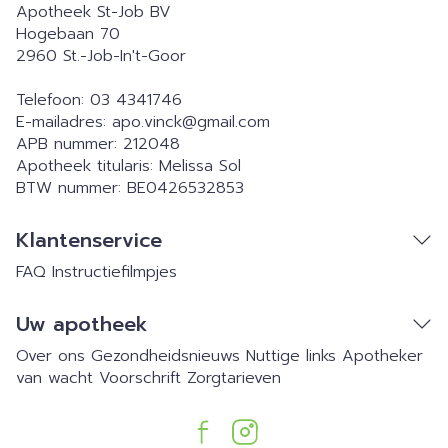
Apotheek St-Job BV
Hogebaan 70
2960
St.-Job-In't-Goor
Telefoon:
03 4341746
E-mailadres:
apo.vinck@
gmail.com
APB nummer:
212048
Apotheek titularis:
Melissa Sol
BTW nummer:
BE0426532853
Klantenservice
FAQ
Instructiefilmpjes
Uw apotheek
Over ons
Gezondheidsnieuws
Nuttige links
Apotheker
van wacht
Voorschrift
Zorgtarieven