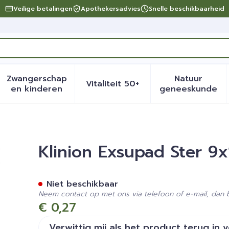
Veilige betalingen
Apothekersadvies
Snelle beschikbaarheid
Zwangerschap
Natuur
Vitaliteit 50+
eid, verzorging en hygiëne categorie
menu voor Dieet, voeding en vitamines categorie
Toon submenu voor Zwangerschap en kinder
Toon submenu voor Vitalite
Toon sub
en kinderen
geneeskunde
cm S 1 4170000
Klinion Exsupad Ster 9
Niet beschikbaar
Neem contact op met ons via telefoon of e-mail, dan
€ 0,27
Verwittig mij als het product terug in 