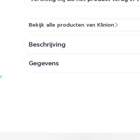
Bekijk alle producten van Klinion
Beschrijving
Gegevens
ijk met de tabtoets. Je kunt de carrousel overslaan of dir