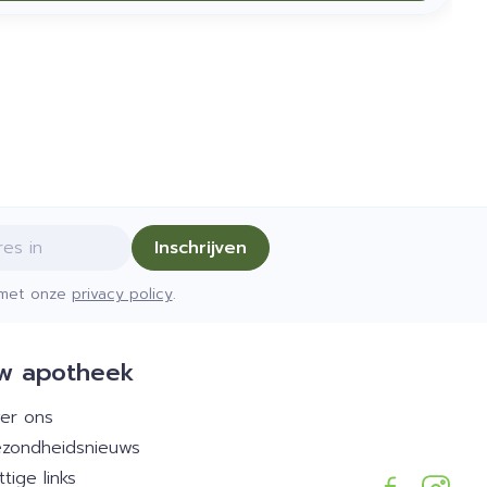
Inschrijven
d met onze
privacy policy
.
w apotheek
er ons
zondheidsnieuws
ttige links