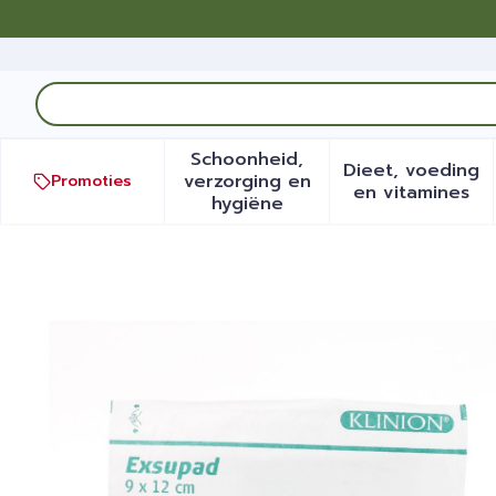
Ga naar de inhoud
Product, merk, categorie...
Schoonheid,
Dieet, voeding
verzorging en
Promoties
Toon submenu voor Schoonh
Toon sub
en vitamines
hygiëne
Klinion Exsupad Ster 9x12