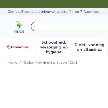
Ga naar de inhoud
Dia 1 van 1
Contact
Gezondheidsnieuws
Afspraken
24 op 7 Automaat
Ontdek vita
Product, merk, categorie...
Schoonheid,
Dieet, voeding
verzorging en
Promoties
Toon submenu voor Schoonh
Toon sub
en vitamines
hygiëne
Home
/
Kinder Multivitamins Siroop 125ml
Kinder Multivitamins Siroo