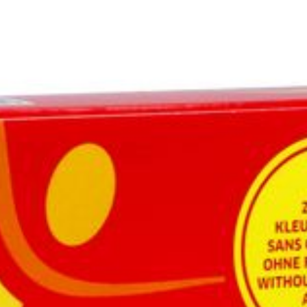
Diepte
58 mm
Vitamine B3
Hoeveelheid
125
Verpakking
Vitamine B5
Dieetbeperkingen
Suikervrij, Zonder kleurs
Vitamine B6
Behoud
Kamertemperatuur (15°C
Vitamine B8 (biotine)
Vitamine B9 (foliumzuur)
Vitamine b12
1
RE: Retinol-equivalenten (provitamine A)