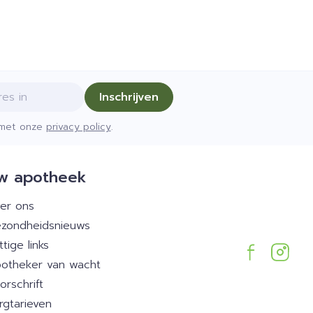
Inschrijven
d met onze
privacy policy
.
w apotheek
er ons
zondheidsnieuws
ttige links
otheker van wacht
orschrift
rgtarieven