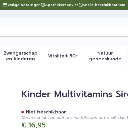
Veilige betalingen
Apothekersadvies
Snelle beschikbaarheid
Zwangerschap
Natuur
Vitaliteit 50+
eid, verzorging en hygiëne categorie
menu voor Dieet, voeding en vitamines categorie
Toon submenu voor Zwangerschap en kinder
Toon submenu voor Vitalite
Toon sub
en kinderen
geneeskunde
p 125ml
Kinder Multivitamins Si
Niet beschikbaar
Neem contact op met ons via telefoon of e-mail, dan
€ 16,95