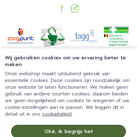
Juridische links
Wij gebruiken cookies om uw ervaring beter te
maken.
Onze webshop maakt uitsluitend gebruik van
essentiële cookies. Deze cookies zijn noodzakelijk om
onze website te laten functioneren. We maken geen
gebruik van andere soorten cookies; daarom bieden
we geen mogelijkheid om cookies te weigeren of uw
Dia 1 van 1
Gemakkelijk parkeren | 24/7
cookie-instellingen aan te passen. We leggen dit in
detail uit in ons
cookiebeleid
automaat | Doorlopend open
09:00-18:00 van maandag tot
Oké, ik begrijp het