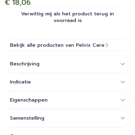
€ 18,06
Verwittig mij als het product terug in
voorraad is
Bekijk alle producten van Pelvix Care
Beschrijving
Indicatie
Eigenschappen
Breedte: 3,5 cm
Kleur: roze
Samenstelling
Vervoer: kleine witte zakdoek met een lint
Gewicht: 84 gr