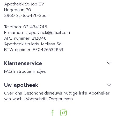
Apotheek St-Job BV
Hogebaan 70
2960
St.-Job-In't-Goor
Telefoon:
03 4341746
E-mailadres:
apo.vinck@
gmail.com
APB nummer:
212048
Apotheek titularis:
Melissa Sol
BTW nummer:
BE0426532853
Klantenservice
FAQ
Instructiefilmpjes
Uw apotheek
Over ons
Gezondheidsnieuws
Nuttige links
Apotheker
van wacht
Voorschrift
Zorgtarieven