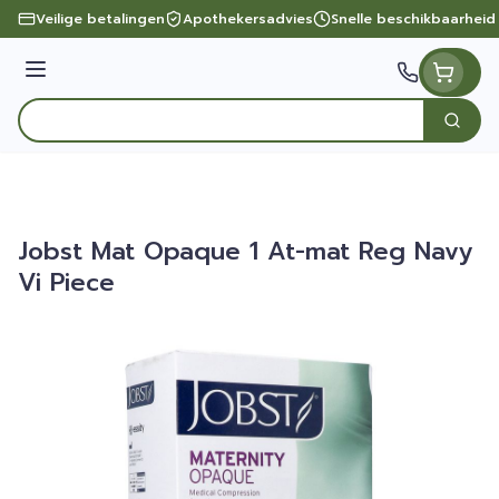
Ga naar de inhoud
Veilige betalingen
Apothekersadvies
Snelle beschikbaarheid
Menu
Zoek
Product, merk, categorie...
Jobst Mat Opaque 1 At-mat Reg Navy
Vi Piece