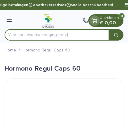
Dia 1 van 1
Ga naar de inhoud
lige betalingen
Apothekersadvies
Snelle beschikbaarheid
0
0 artikelen
Menu
€ 0,00
Vind snel wondverzorg
Zoek
Product, merk, categorie...
Home
/
Hormono Regul Caps 60
Hormono Regul Caps 60