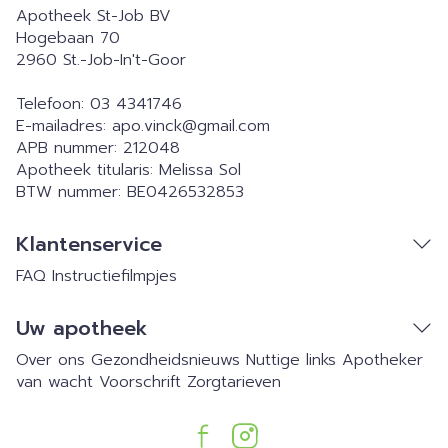
Apotheek St-Job BV
Hogebaan 70
2960
St.-Job-In't-Goor
Telefoon:
03 4341746
E-mailadres:
apo.vinck@
gmail.com
APB nummer:
212048
Apotheek titularis:
Melissa Sol
BTW nummer:
BE0426532853
Klantenservice
FAQ
Instructiefilmpjes
Uw apotheek
Over ons
Gezondheidsnieuws
Nuttige links
Apotheker
van wacht
Voorschrift
Zorgtarieven