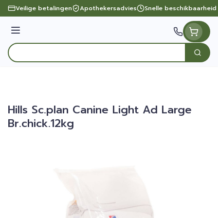
Ga naar de inhoud
Veilige betalingen
Apothekersadvies
Snelle beschikbaarheid
Menu
Zoek
Product, merk, categorie...
Hills Sc.plan Canine Light Ad Large
Br.chick.12kg