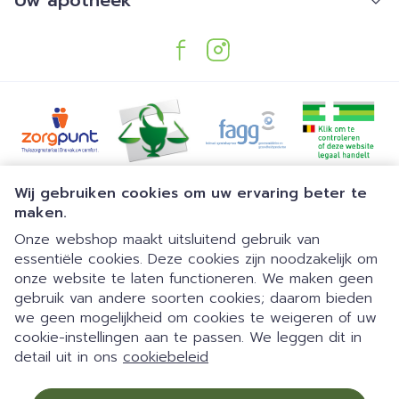
Uw apotheek
Juridische links
Wij gebruiken cookies om uw ervaring beter te
maken.
Onze webshop maakt uitsluitend gebruik van
essentiële cookies. Deze cookies zijn noodzakelijk om
onze website te laten functioneren. We maken geen
gebruik van andere soorten cookies; daarom bieden
we geen mogelijkheid om cookies te weigeren of uw
Dia 1 van 1
Gemakkelijk parkeren | 24/7
cookie-instellingen aan te passen. We leggen dit in
detail uit in ons
cookiebeleid
automaat | Doorlopend open