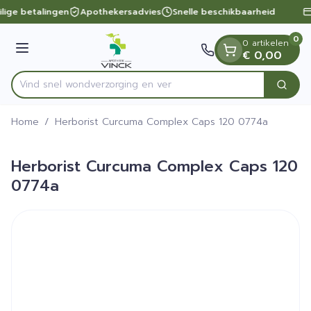
Dia 1 van 1
Ga naar de inhoud
ilige betalingen
Apothekersadvies
Snelle beschikbaarheid
0
0 artikelen
Menu
€ 0,00
Vind snel wondverzorgin
Zoek
Product, merk, categorie...
Home
/
Herborist Curcuma Complex Caps 120 0774a
Herborist Curcuma Complex Caps 120
0774a