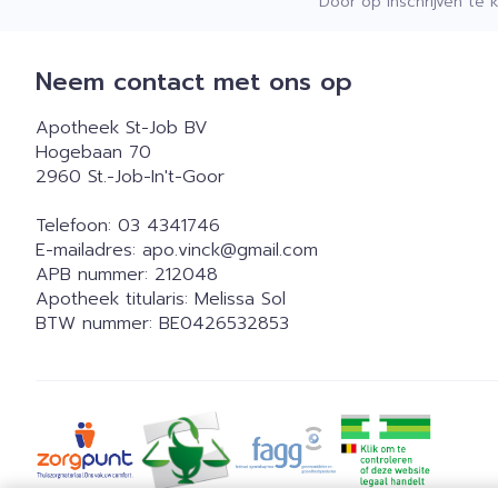
Door op inschrijven te 
Neem contact met ons op
Apotheek St-Job BV
Hogebaan 70
2960
St.-Job-In't-Goor
Telefoon:
03 4341746
E-mailadres:
apo.vinck@
gmail.com
APB nummer:
212048
Apotheek titularis:
Melissa Sol
BTW nummer:
BE0426532853