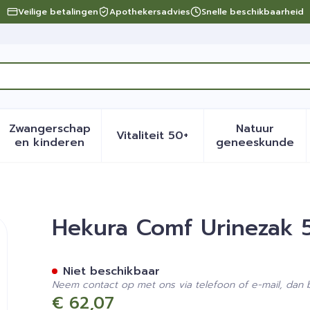
Veilige betalingen
Apothekersadvies
Snelle beschikbaarheid
Zwangerschap
Natuur
Vitaliteit 50+
eid, verzorging en hygiëne categorie
menu voor Dieet, voeding en vitamines categorie
Toon submenu voor Zwangerschap en kinder
Toon submenu voor Vitalite
Toon sub
en kinderen
geneeskunde
ml 50cm + Kraan 10
Hekura Comf Urinezak 
Niet beschikbaar
Neem contact op met ons via telefoon of e-mail, dan
€ 62,07