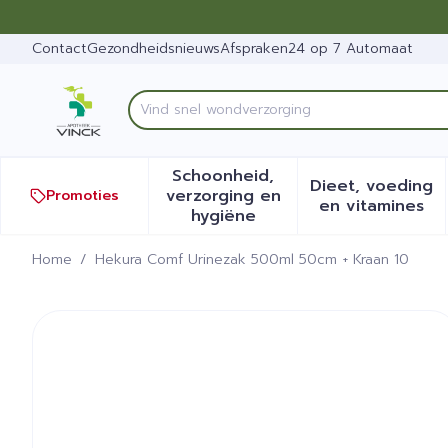
Ga naar de inhoud
Dia 1 van 1
Contact
Gezondheidsnieuws
Afspraken
24 op 7 Automaat
Product, merk, categorie...
Schoonheid,
Dieet, voeding
verzorging en
Promoties
Toon submenu voor Schoonh
Toon sub
en vitamines
hygiëne
Home
/
Hekura Comf Urinezak 500ml 50cm + Kraan 10
Hekura Comf Urinezak 500