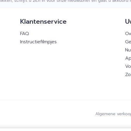
klikken, schrijft u zich in voor onze nieuwsbrief en gaat u akkoor
Klantenservice
U
FAQ
Ov
Instructiefilmpjes
Ge
Nu
Ap
Vo
Zo
Algemene verkoo