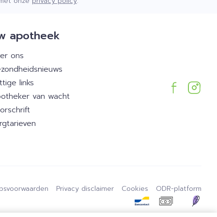
d met onze
privacy policy
.
w apotheek
er ons
zondheidsnieuws
ttige links
otheker van wacht
orschrift
rgtarieven
psvoorwaarden
Privacy disclaimer
Cookies
ODR-platform