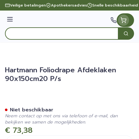
Ga naar de inhoud
Veilige betalingen
Apothekersadvies
Snelle beschikbaarheid
Menu
Zoek
Product, merk, categorie...
Hartmann Foliodrape Afdeklaken
90x150cm20 P/s
Hartmann Foliodrape Afde
Niet beschikbaar
Neem contact op met ons via telefoon of e-mail, dan
bekijken we samen de mogelijkheden.
€ 73,38